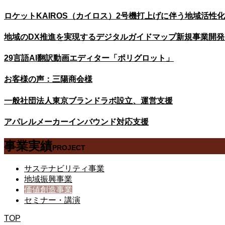
ロケットKAIROS（カイロス）2号機打上げに伴う地域活性
地域のDX推進を実現するデジタルガイドマップ新規事業開
29言語AI翻訳動画エディター「ポリグロット」
お客様の声：三陽商会様
一般社団法人東京ブランドラボ設立、運営支援
アパレルメーカーインバウンド対応支援
事業実績
PROJECT
サステナビリティ事業
地域振興事業
価値創造事業
セミナー・講演
TOP