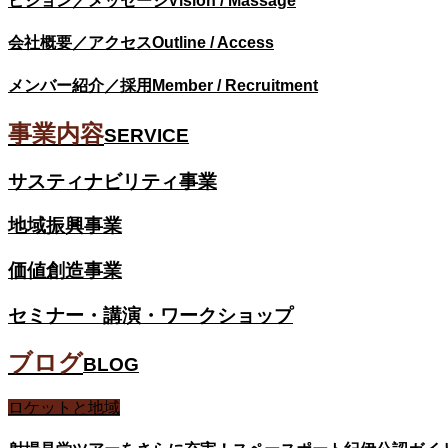
ビジョン／メッセージ
Vision / Massage
会社概要／アクセス
Outline / Access
メンバー紹介／採用
Member / Recruitment
事業内容
SERVICE
サスティナビリティ事業
地域振興事業
価値創造事業
セミナー・講演・ワークショップ
ブログ
BLOG
ロケットと地域