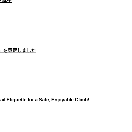
ド誕生
」を策定しました
il Etiquette for a Safe, Enjoyable Climb!