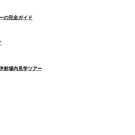
ナーの完全ガイド
”
伊射場内見学ツアー