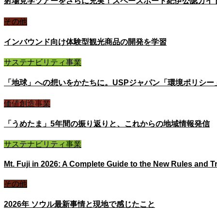
射場見学ツアーをさらに充実！スペースポート紀伊公認ガイ
その他
インバウンド向け体験型観光商品の開発を学習
サステナビリティ事業
「地球」への想いをかたちに。USPジャパン「環境ポリシー
価値創造事業
「うめたま」5年間の振り返りと、これからの地域情報発信
サステナビリティ事業
Mt. Fuji in 2026: A Complete Guide to the New Rules and Tra
その他
2026年 ソウル最新事情と現地で感じたこと