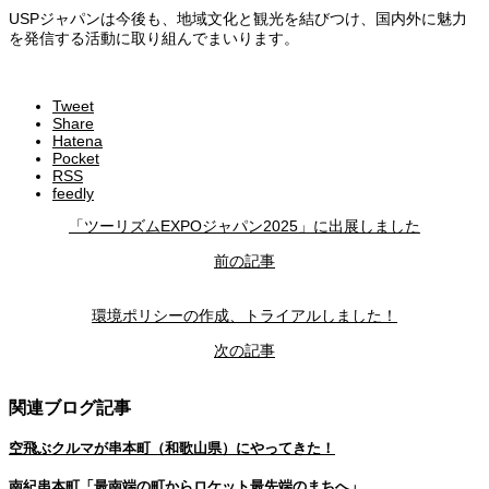
USPジャパンは今後も、地域文化と観光を結びつけ、国内外に魅力
を発信する活動に取り組んでまいります。
Tweet
Share
Hatena
Pocket
RSS
feedly
「ツーリズムEXPOジャパン2025」に出展しました
前の記事
環境ポリシーの作成、トライアルしました！
次の記事
関連ブログ記事
空飛ぶクルマが串本町（和歌山県）にやってきた！
南紀串本町「最南端の町からロケット最先端のまちへ」