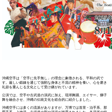
沖縄空手は「空手に先手無し」の理念に象徴される、平和の武で
す。厳しい鍛錬を通じて強靭な身体と不屈の精神を養い、心を磨き
礼節を重んじる文化として受け継がれています。
公演では、空手や古武道の演武に加え、琉球舞踊、エイサー、獅子
舞を融合させ、沖縄の伝統文化を総合的に紹介しました。
沖縄空手には多くの流派がありますが、万博では首里・泊手系、那
覇手系、上地流、古武道の型や演武が披露されました。各流派の特