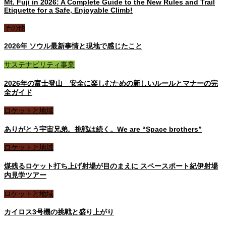
Mt. Fuji in 2026: A Complete Guide to the New Rules and Trail
Etiquette for a Safe, Enjoyable Climb!
その他
2026年 ソウル最新事情と現地で感じたこと
サステナビリティ事業
2026年の富士登山 安全に楽しむための新しいルールとマナーの完
全ガイド
ロケットと地域
ありがとう宇宙兄弟。挑戦は続く。We are “Space brothers”
ロケットと地域
煤残るロケット打ち上げ射場が目のまえに スペースポート紀伊射場
内見学ツアー
ロケットと地域
カイロス3号機の挑戦と盛り上がり