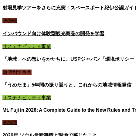
射場見学ツアーをさらに充実！スペースポート紀伊公認ガイ
その他
インバウンド向け体験型観光商品の開発を学習
サステナビリティ事業
「地球」への想いをかたちに。USPジャパン「環境ポリシー
価値創造事業
「うめたま」5年間の振り返りと、これからの地域情報発信
サステナビリティ事業
Mt. Fuji in 2026: A Complete Guide to the New Rules and Tra
その他
2026年 ソウル最新事情と現地で感じたこと