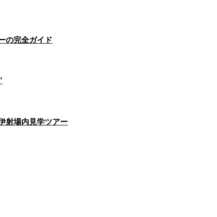
ナーの完全ガイド
”
伊射場内見学ツアー