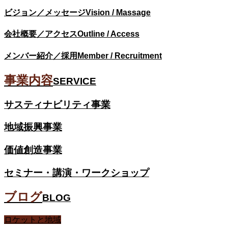
ビジョン／メッセージ
Vision / Massage
会社概要／アクセス
Outline / Access
メンバー紹介／採用
Member / Recruitment
事業内容
SERVICE
サスティナビリティ事業
地域振興事業
価値創造事業
セミナー・講演・ワークショップ
ブログ
BLOG
ロケットと地域