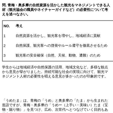
問
.
青梅・奥多摩の自然資源を活かした観光をマネジメントできる人
材（観光協会の職員やネイチャーガイドなど）の必要性について考
えを述べなさい。
考え
NO.
自然資源を活かし、観光客を増やし、地域経済に貢献
1
自然保護、観光客への啓発やルール遵守を徹底させるため
2
観光客の安全確保（自然、天候、動物、遭難）のため
3
学生からは地域経済や自然保護の活用、地域文化など、多様な観点
から意見が挙がりました。持続可能な社会の実現に向けて、観光マ
ネジメント人材の必要性を唱える意見が多かったのが印象的です。
「うめたま」は、青梅の「うめ」と奥多摩の「たま」から生まれた
造語ですが、青梅・奥多摩の「うめー（上手い・美味い）たま（宝
物・賜り物）」を見つけ、広め、次世代へとつなげていく目的もあ