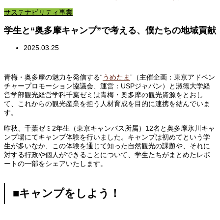
サステナビリティ事業
学生と“奥多摩キャンプ”で考える、僕たちの地域貢献
2025.03.25
青梅・奥多摩の魅力を発信する“
うめたま
”（主催企画：東京アドベン
チャープロモーション協議会、運営：USPジャパン）と淑徳大学経
営学部観光経営学科千葉ゼミは青梅・奥多摩の観光資源をとおし
て、これからの観光産業を担う人材育成を目的に連携を結んでいま
す。
昨秋、千葉ゼミ2年生（東京キャンパス所属）12名と奥多摩氷川キャ
ンプ場にてキャンプ体験を行いました。キャンプは初めてという学
生が多いなか、この体験を通じて知った自然観光の課題や、それに
対する行政や個人ができることについて、学生たちがまとめたレポ
ートの一部をシェアいたします。
■キャンプをしよう！