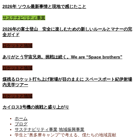
2026年 ソウル最新事情と現地で感じたこと
サステナビリティ事業
2026年の富士登山 安全に楽しむための新しいルールとマナーの完
全ガイド
ロケットと地域
ありがとう宇宙兄弟。挑戦は続く。We are “Space brothers”
ロケットと地域
煤残るロケット打ち上げ射場が目のまえに スペースポート紀伊射場
内見学ツアー
ロケットと地域
カイロス3号機の挑戦と盛り上がり
ホーム
ブログ
サステナビリティ事業
地域振興事業
学生と“奥多摩キャンプ”で考える、僕たちの地域貢献