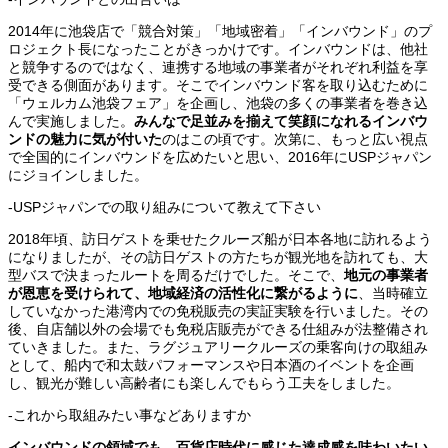
2014年に池袋店で「競合対策」「地域密着」「インバウンド」のプ
ロジェクト長になったことがきっかけです。インバウンドは、他社
と競争するのではなく、連携する地域の事業者がそれぞれ利益を享
受できる側面があります。そこでインバウンド客を取り込むために
「ウェルカム池袋フェア」を企画し、池袋の多くの事業者を巻き込
んで実施しました。
みんなで足並みを揃えて笑顔になれるインバウ
ンドの魅力に気が付いた
のはこの頃です。次第に、もっと広い視点
で全国的にインバウンドを広めたいと思い、2016年にUSPジャパン
にジョインしました。
-USPジャパンでの取り組みについて教えて下さい
2018年頃、訪日ゲストを乗せたクルーズ船が日本各地に訪れるよう
になりましたが、その訪日ゲストの方たちが観光地を訪れても、大
型バスで決まったルートを周るだけでした。そこで、
地元の事業者
が恩恵を受けられて、地域経済の活性化に繋がるように
、当時確立
していなかった港湾内での免税販売の実証実験を行いました。その
後、自店舗以外の会場でも免税店販売ができる仕組みが法整備され
ていきました。また、ラグジュアリークルーズの乗客向けの取組み
として、船内で和太鼓パフォーマンスや日本酒のイベントを企画
し、観光が難しい高齢者にも楽しんでもらう工夫をしました。
-これから取組みたい事などありますか
インバウンドの領域でも、百貨店時代に感じた達成感を味わいたい