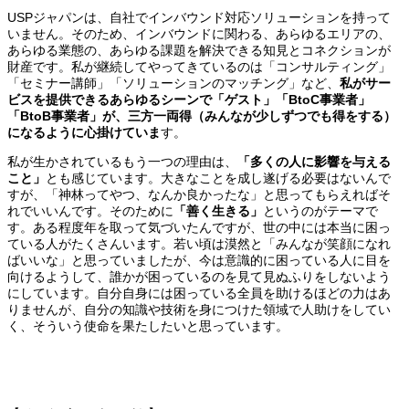
USPジャパンは、自社でインバウンド対応ソリューションを持って
いません。そのため、インバウンドに関わる、あらゆるエリアの、
あらゆる業態の、あらゆる課題を解決できる知見とコネクションが
財産です。私が継続してやってきているのは「コンサルティング」
「セミナー講師」「ソリューションのマッチング」など、
私がサー
ビスを提供できるあらゆるシーンで「ゲスト」「BtoC事業者」
「BtoB事業者」が、三方一両得
（みんなが少しずつでも得をする）
になるように心掛けていま
す。
私が生かされているもう一つの理由は、
「多くの人に影響を与える
こと」
とも感じています。大きなことを成し遂げる必要はないんで
すが、「神林ってやつ、なんか良かったな」と思ってもらえればそ
れでいいんです。そのために
「善く生きる」
というのがテーマで
す。ある程度年を取って気づいたんですが、世の中には本当に困っ
ている人がたくさんいます。若い頃は漠然と「みんなが笑顔になれ
ばいいな」と思っていましたが、今は意識的に困っている人に目を
向けるようして、誰かが困っているのを見て見ぬふりをしないよう
にしています。自分自身には困っている全員を助けるほどの力はあ
りませんが、自分の知識や技術を身につけた領域で人助けをしてい
く、そういう使命を果たしたいと思っています。