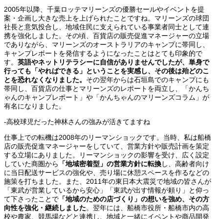
2005年以降、千葉ロッテマリーンズの優勝セールやイベントを提
案・企画し大きな売上を上げられたことですね。マリーンズの球団
社長と意気投合し、地域住民に支えられている事業者同士として連
携を強化しました。その頃、百貨店の販売促進マネージャーの立場
でありながら、マリーンズのオーストラリアのキャンプに帯同し、
キャンプレポートを発信するようになったことはとても印象的で
す。
英語やネットリテラシーに自信がありませんでしたが、
単身で
行っても
「やればできる」ということを実感し、その後は殆どのこ
とを恐れなくなりました。
その翌年からは石垣島でのキャンプにも
帯同し、百貨店の仕事とマリーンズのレポートを両立し、「かんち
ゃんのキャンプレポート」や「かんちゃんのマリーンズコラム」が
有名になりました。
-高校球児だった神林さんの強みが活きてますね
仕事上での転機は2008年のリーマンショックです。当時、私は船橋
店の販売促進マネージャーをしていて、営業方針や販売計画を策定
する立場にありました。リーマンショックの影響を受け、広く設定
していた商圏から
「地域密着型」の営業方針に転換
し、高齢者向け
に当日配送サービスの強化や、売り場に休憩スペースを作るなどの
施策を打ちました。また、2011年の東日本大震災で地域の皆さんが
「東武が営業しているから安心」「東武が出す情報が頼り」と仰っ
て下さったことで
「地域のための店づくり」の想いを強め、その方
向性を強化・継続しました
。翌年には、船橋市役所・船橋市内の高
校や農家、競馬場などと連携し、地域と一緒にイベントや商品開発