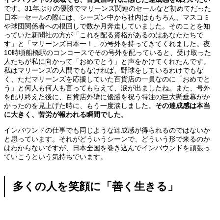
です。31年ぶりの優勝でマリーンズ関連のセールなど初めてだった
日本一セールの際には、シーズン中から社内はもちろん、マスコミ
や球団関係者への根回しで数か月奔走していました。そのことを知
っていた新聞社の方が「これを配る資格があるのはあなたたちで
す」と「マリーンズ日本一！」の号外を持ってきてくれました。夜
10時頃船橋駅のコンコースでその号外を配っていると、受け取った
人たちが私に向かって「おめでとう」と声をかけてくれたんです。
私はマリーンズの人間でもなければ、野球をしているわけでもな
く、ただマリーンズを応援していた百貨店の一員なのに「おめでと
う」と何人も何人も言ってもらえて、涙が出ましたね。また、号外
を配り終えた後に、百貨店外壁に優勝を祝う特注の巨大懸垂幕がか
かったのを見上げた時に、もう一度涙しました。
その達成感は本当
に大きく、苦労が報われる瞬間でした。
インバウンドの仕事でも同じような達成感が得られるのではないか
と思っています。それがどういうシーンで、どういう形で来るのか
はわからないですが、日本全国を巻き込んでインバウンドを頑張っ
ていこうという気持ちでいます。
多くの人を笑顔に「善く生きる」