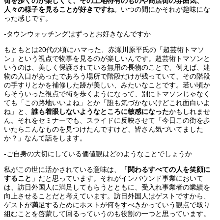
街を歩くのが楽しくて、その土地特有のものや商店街の雰囲気、
人々の様子を見ることが好きですね
。いつの間にかそれが趣味にな
った感じです。
-タウンウォッチングはずっとお好きなんですか
もともとは20代の頃にハマった、赤瀬川原平氏の「超芸術トマソ
ン」という視点で物事を見るのが楽しいんです。超芸術トマソンと
いうのは、美しく保護されている無用の長物のことで、例えば、建
物の入口があったであろう場所で階段だけが残っていて、その階段
の手すりとかを補修した跡が美しい、みたいなことです。若い頃か
らそういった視点で街を歩くようになって、別にトマソンじゃなく
ても「この路地いいよね」とか「誰も気づかないけどこれ面白いよ
ね」と、
誰も着眼しないようなところに敏感になった
かもしれませ
ん。それをセミナーでも、スライドに反映させて「今日この街を歩
いたらこんなものを見つけたんですけど、皆さん気づいてました
か？」なんて話をします。
-ご自身の大切にしている価値観はどのようなことでしょうか
私がこの世に活かされている意味は、
「関わるすべての人を笑顔に
すること」
だと思っています。それがインバウンド事業において
は、訪日外国人に満足してもらうとともに、受入れ事業者の業績を
向上させることだと考えています。訪日外国人はゲストですから、
ゲストが満足するためにホストが何をすべきかっていう観点で取り
組むことを啓蒙して回るっていうのも役割の一つと思っています。