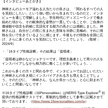
【インタビューあとがき】
神林さんのユーモア溢れる人当たりの良さは、「関わるすべての人
を笑顔にしたい」という強い想いから生まれているのだと、インタ
ビューを通じて理解しました。学生時代にディズニーランドで働き
始めた頃から、その献身的な姿勢が一貫していることや、ご自身の
価値観や信念を的確に言語化する能力の高さには感銘しました。神
林さんは、自分がこの世に生まれた意味を冷静に見極め、それに情
熱を注いで生きているように感じます。今後もその情熱を全国に広
げ、さらに多くの人々を笑顔にしていくことでしょう。（取材：
2024/9）
・「16タイプ性格診断」※の結果は「提唱者」
「提唱者は静かなビジョナリーです。理想主義者として周りの人を
インスパイアしながら精力的に働くことが多いでしょう。」
これから多くの方々と関わる中で、インタビューでお話しいただい
た神林さんの生き様にインスパイアされる方も増えることでしょ
う。そのたびに、「神林さん、なんか良かったな」と心に刻まれて
いくこと間違いなしです！
®
※16タイプ性格診断（16Personalities）はNERIS Type Explorer
社
提供の性格診断テストです。客観的な指標として参考に記載させて
頂いております。（
https://www.16personalities.com/ja
）