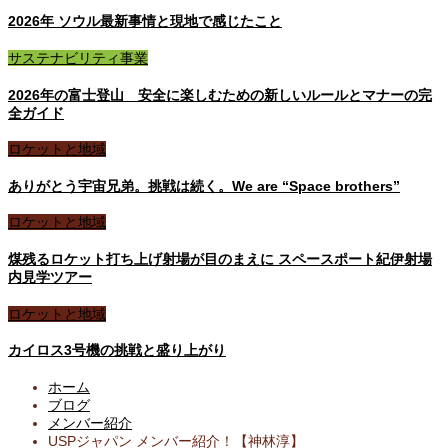
2026年 ソウル最新事情と現地で感じたこと
サステナビリティ事業
2026年の富士登山 安全に楽しむための新しいルールとマナーの完
全ガイド
ロケットと地域
ありがとう宇宙兄弟。挑戦は続く。We are “Space brothers”
ロケットと地域
煤残るロケット打ち上げ射場が目のまえに スペースポート紀伊射場
内見学ツアー
ロケットと地域
カイロス3号機の挑戦と盛り上がり
ホーム
ブログ
メンバー紹介
USPジャパン メンバー紹介！【神林淳】