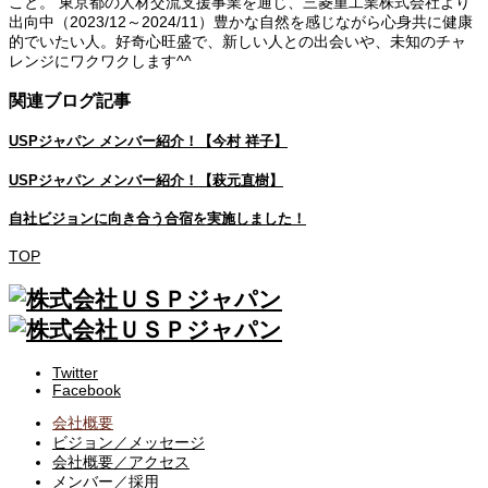
こと。 東京都の人材交流支援事業を通じ、三菱重工業株式会社より
出向中（2023/12～2024/11）豊かな自然を感じながら心身共に健康
的でいたい人。好奇心旺盛で、新しい人との出会いや、未知のチャ
レンジにワクワクします^^
関連ブログ記事
USPジャパン メンバー紹介！【今村 祥子】
USPジャパン メンバー紹介！【萩元直樹】
自社ビジョンに向き合う合宿を実施しました！
TOP
Twitter
Facebook
会社概要
ビジョン／メッセージ
会社概要／アクセス
メンバー／採用