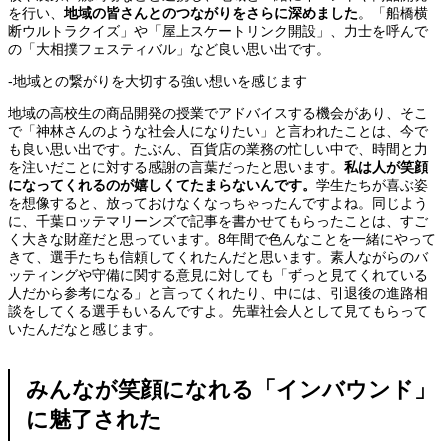
を行い、
地域の皆さんとのつながりをさらに深めました
。「船橋横
断ウルトラクイズ」や「屋上スケートリンク開設」、力士を呼んで
の「大相撲フェスティバル」など良い思い出です。
-地域との繋がりを大切する強い想いを感じます
地域の高校生の商品開発の授業でアドバイスする機会があり、そこ
で「神林さんのような社会人になりたい」と言われたことは、今で
も良い思い出です。たぶん、百貨店の業務の忙しい中で、時間と力
を注いだことに対する感謝の言葉だったと思います。
私は人が笑顔
になってくれるのが嬉しくて
たまらない
んです。
学生たちが喜ぶ姿
を想像すると、放っておけなくなっちゃったんですよね。同じよう
に、千葉ロッテマリーンズで記事を書かせてもらったことは、すご
く大きな財産だと思っています。8年間で色んなことを一緒にやって
きて、選手たちも信頼してくれたんだと思います。素人ながらのバ
ッティングや守備に関する意見に対しても「ずっと見てくれている
人だから参考になる」と言ってくれたり、中には、引退後の進路相
談をしてくる選手もいるんですよ。先輩社会人として見てもらって
いたんだなと感じます。
みんなが笑顔になれる「インバウンド」
に魅了された